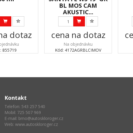
BL MOS CAM
AKUSTIC...
na dotaz
cena na dotaz
ce
bjednávku
Na objednávku
: 855719
Kód: 4172AGRBLCIMOV
Kontakt
Telefon: 543 257 540
Mobil: 725 507 969
E-mail:
brno@autoskloroger.cz
Web:
www.autoskloroger.cz