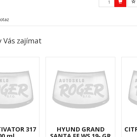
otaz
 Vás zajímat
TIVATOR 317
HYUND GRAND
CIT
00 ml
SANTA FE WS 19- GR