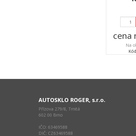
cena 
Na o
Kód
AUTOSKLO ROGER, s.r.o.
Přízova 279/8, Trnitá
602 00 Brno
IČO: 63469588
DIČ: CZ63469588