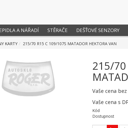
EPIDLA A NÁŘADÍ
STĚRAČE
DEŠŤOVÉ SENZORY
NY KARTY
215/70 R15 C 109/107S MATADOR HEKTORA VAN
215/70
MATAD
Vaše cena bez
Vaše cena s D
Kód
Dostupnost