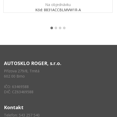
Na objednávku
Kód: 8831ACCBLMVW1R-A
AUTOSKLO ROGER, s.r.o.
Přízova 279/8, Trnitá
602 00 Brno
IČO: 63469588
DIČ: CZ63469588
Kontakt
Telefon: 543 257 540