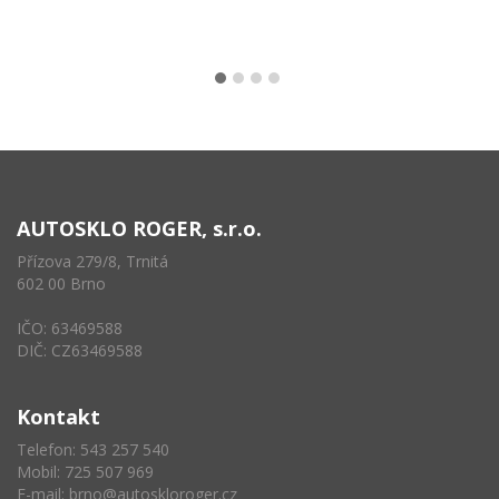
AUTOSKLO ROGER, s.r.o.
Přízova 279/8, Trnitá
602 00 Brno
IČO: 63469588
DIČ: CZ63469588
Kontakt
Telefon: 543 257 540
Mobil: 725 507 969
E-mail:
brno@autoskloroger.cz