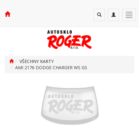
Toggle
Toggle
Togg
search
navigation
navi
VŠECHNY KARTY
AMI 2176 DODGE CHARGER WS GS