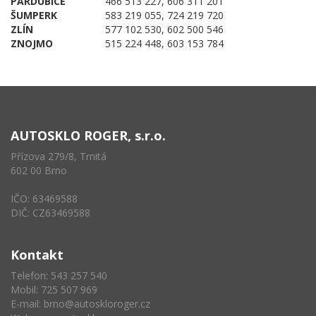
PARDUBICE
466 513 227, 606 311 201
ŠUMPERK
583 219 055, 724 219 720
ZLÍN
577 102 530, 602 500 546
ZNOJMO
515 224 448, 603 153 784
AUTOSKLO ROGER, s.r.o.
Přízova 279/8, Trnitá
602 00 Brno
IČO: 63469588
DIČ: CZ63469588
Kontakt
Telefon: 543 257 540
Mobil: 725 507 969
E-mail:
brno@autoskloroger.cz