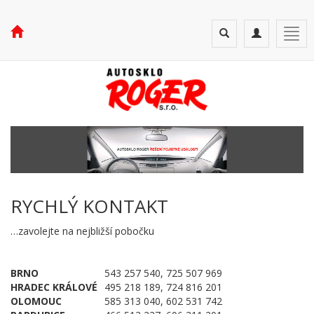
Toggle
Toggle
Togg
search
navigation
navi
RYCHLÝ KONTAKT
…zavolejte na nejbližší pobočku
BRNO
543 257 540, 725 507 969
HRADEC KRÁLOVÉ
495 218 189, 724 816 201
OLOMOUC
585 313 040, 602 531 742