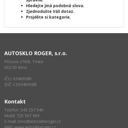
Hledejte jiná podobná slova.
Zjednodušte Váš dotaz.
Projděte si kategorie.
AUTOSKLO ROGER, s.r.o.
Přízova 279/8, Trnitá
602 00 Brno
IČO: 63469588
DIČ: CZ63469588
Kontakt
Telefon: 543 257 540
Mobil: 725 507 969
E-mail:
brno@autoskloroger.cz
Web:
www.autoskloroger.cz