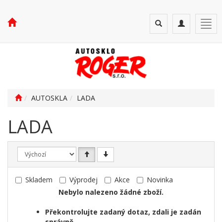
Toggle
Toggle
Togg
search
navigation
navi
AUTOSKLA
LADA
LADA
Skladem
Výprodej
Akce
Novinka
Nebylo nalezeno žádné zboží.
Překontrolujte zadaný dotaz, zdali je zadán
správně.