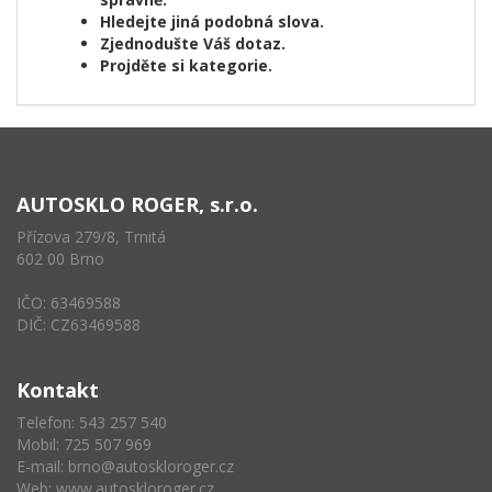
Hledejte jiná podobná slova.
Zjednodušte Váš dotaz.
Projděte si kategorie.
AUTOSKLO ROGER, s.r.o.
Přízova 279/8, Trnitá
602 00 Brno
IČO: 63469588
DIČ: CZ63469588
Kontakt
Telefon: 543 257 540
Mobil: 725 507 969
E-mail:
brno@autoskloroger.cz
Web:
www.autoskloroger.cz