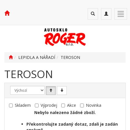
Toggle
Toggle
Togg
search
navigation
navi
LEPIDLA A NÁŘADÍ
TEROSON
TEROSON
Skladem
Výprodej
Akce
Novinka
Nebylo nalezeno žádné zboží.
Překontrolujte zadaný dotaz, zdali je zadán
správně.