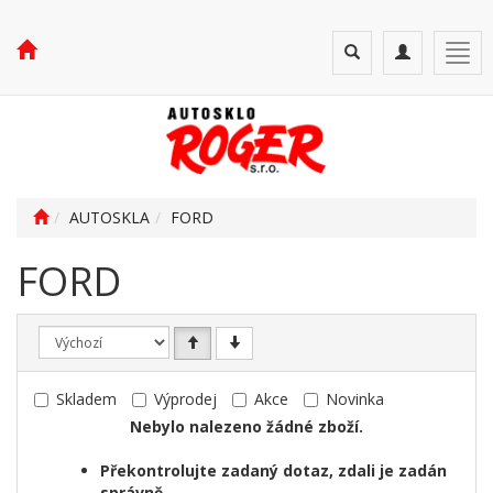
Toggle
Toggle
Togg
search
navigation
navi
AUTOSKLA
FORD
FORD
Skladem
Výprodej
Akce
Novinka
Nebylo nalezeno žádné zboží.
Překontrolujte zadaný dotaz, zdali je zadán
správně.