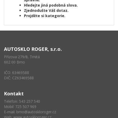
Hledejte jiná podobná slova.
Zjednodušte Váš dotaz.
Projděte si kategorie.
AUTOSKLO ROGER, s.r.o.
Přízova 279/8, Trnitá
602 00 Brno
IČO: 63469588
DIČ: CZ63469588
Kontakt
Telefon: 543 257 540
Mobil: 725 507 969
E-mail:
brno@autoskloroger.cz
Web:
www.autoskloroger.cz