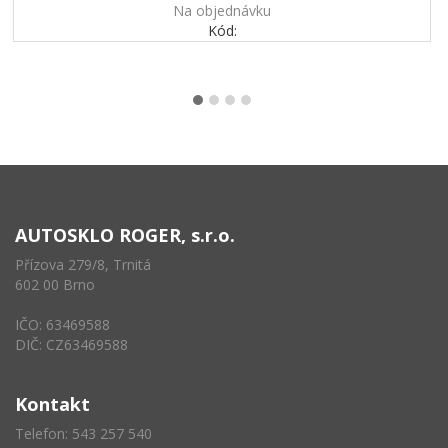
Na objednávku
Kód:
AUTOSKLO ROGER, s.r.o.
Přízova 279/8, Trnitá
602 00 Brno
IČO: 63469588
DIČ: CZ63469588
Kontakt
Telefon: 543 257 540