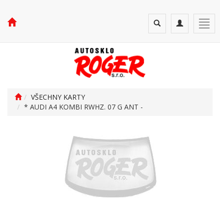
Toggle
Toggle
Togg
search
navigation
navi
VŠECHNY KARTY
* AUDI A4 KOMBI RWHZ. 07 G ANT -