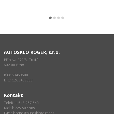
AUTOSKLO ROGER, s.r.o.
Přízova 279/8, Trnitá
602 00 Brno
IČO: 63469588
DIČ: CZ63469588
Kontakt
Telefon: 543 257 540
Mobil: 725 507 969
E-mail:
brno@autoskloroger.cz