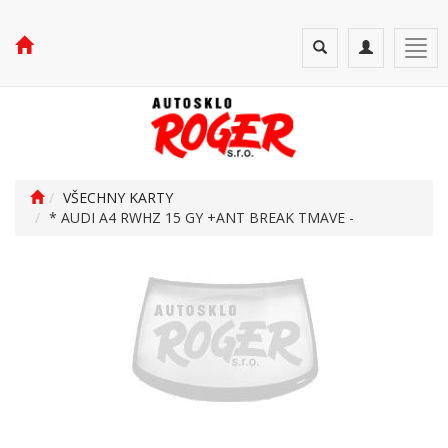
Toggle
Toggle
Togg
search
navigation
navi
VŠECHNY KARTY
* AUDI A4 RWHZ 15 GY +ANT BREAK TMAVE -