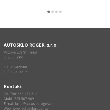
AUTOSKLO ROGER, s.r.o.
Přízova 279/8, Trnitá
602 00 Brno
IČO: 63469588
DIČ: CZ63469588
Kontakt
Telefon: 543 257 540
Mobil: 725 507 969
E-mail:
brno@autoskloroger.cz
Web:
www.autoskloroger.cz