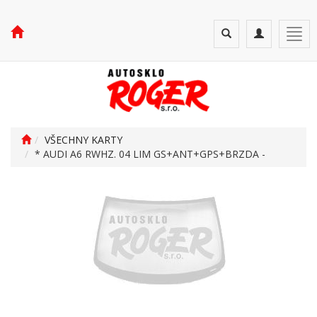
Toggle
Toggle
Togg
search
navigation
navi
VŠECHNY KARTY
* AUDI A6 RWHZ. 04 LIM GS+ANT+GPS+BRZDA -