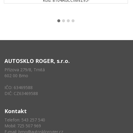
Kód: 8104AGCCIMVZ95-
AUTOSKLO ROGER, s.r.o.
Přízova 279/8, Trnitá
602 00 Brno
IČO: 63469588
DIČ: CZ63469588
Kontakt
Telefon: 543 257 540
Mobil: 725 507 969
E-mail:
brno@autoskloroger.cz