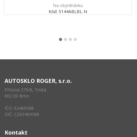
Na objednávku
Kód: 5144ABLBL-N
AUTOSKLO ROGER, s.r.o.
Přízova 279/8, Trnitá
602 00 Brno
IČO: 63469588
DIČ: CZ63469588
Kontakt