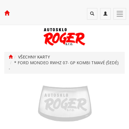
Toggle
Toggle
Togg
search
navigation
navi
VŠECHNY KARTY
* FORD MONDEO RWHZ 07- GP KOMBI TMAVÉ (ŠEDÉ)
-