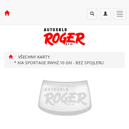
Toggle
Toggle
Togg
search
navigation
navi
VŠECHNY KARTY
* KIA SPORTAGE RWHZ.10 GN - BEZ SPOJLERU