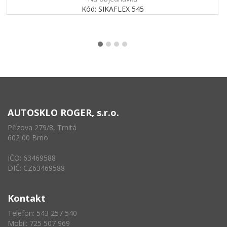
Kód: SIKAFLEX 545
AUTOSKLO ROGER, s.r.o.
Přízova 279/8, Trnitá
602 00 Brno
IČO: 63469588
DIČ: CZ63469588
Kontakt
Telefon: 543 257 540
Mobil: 725 507 969