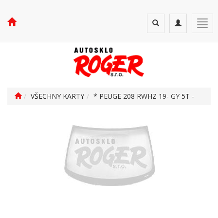
Toggle
Toggle
Togg
search
navigation
navi
VŠECHNY KARTY
* PEUGE 208 RWHZ 19- GY 5T -