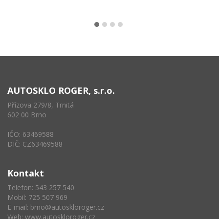
AUTOSKLO ROGER, s.r.o.
Přízova 279/8, Trnitá
602 00 Brno
IČO: 63469588
DIČ: CZ63469588
Kontakt
Telefon: 543 257 540
Mobil: 725 507 969
E-mail:
brno@autoskloroger.cz
Web:
www.autoskloroger.cz