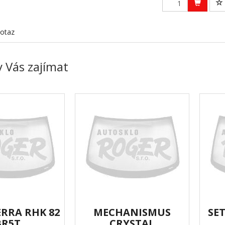
otaz
 Vás zajímat
ERRA RHK 82
MECHANISMUS
SE
BR5T
CRYSTAL