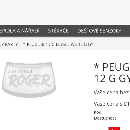
EPIDLA A NÁŘADÍ
STĚRAČE
DEŠŤOVÉ SENZORY
NY KARTY
* PEUGE 301 / C-ELYSEE WS 12 G GY -
* PEUG
12 G GY
Vaše cena bez
Vaše cena s D
Kód
Dostupnost