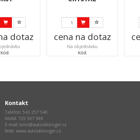
na dotaz
cena na dotaz
ce
bjednávku
Na objednávku
Kód:
Kód:
Kontakt
Telefon: 543 257 540
Mobil: 725 507 969
E-mail:
brno@autoskloroger.cz
Web:
www.autoskloroger.cz