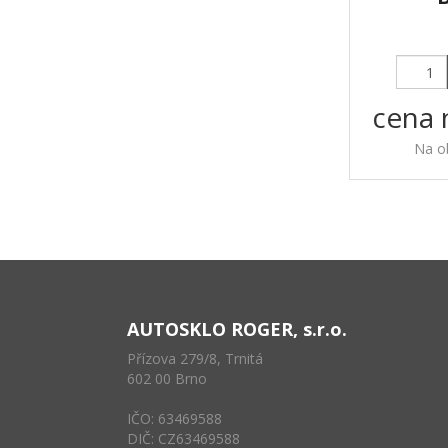
cena 
Na o
AUTOSKLO ROGER, s.r.o.
Přízova 279/8, Trnitá
602 00 Brno
IČO: 63469588
DIČ: CZ63469588