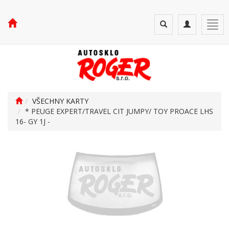
Toggle
Toggle
Togg
search
navigation
navi
VŠECHNY KARTY
* PEUGE EXPERT/TRAVEL CIT JUMPY/ TOY PROACE LHS
16- GY 1J -