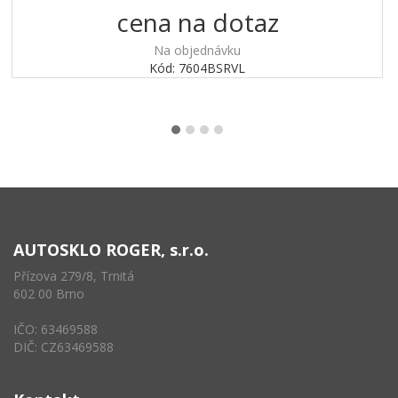
cena na dotaz
Na objednávku
Kód: 7604BSRVL
AUTOSKLO ROGER, s.r.o.
Přízova 279/8, Trnitá
602 00 Brno
IČO: 63469588
DIČ: CZ63469588