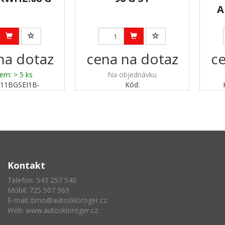
A
na dotaz
cena na dotaz
ce
em: > 5 ks
Na objednávku
811BGSEI1B-
Kód:
Kontakt
Telefon: 543 257 540
Mobil: 725 507 969
E-mail:
brno@autoskloroger.cz
Web:
www.autoskloroger.cz