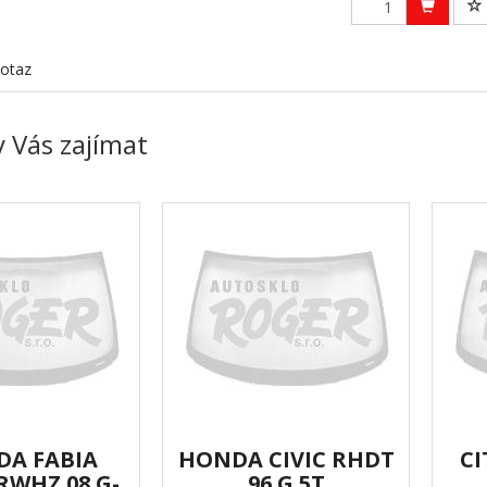
otaz
 Vás zajímat
DA FABIA
HONDA CIVIC RHDT
CI
RWHZ.08 G-
96 G 5T