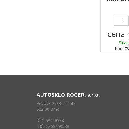
cena 
Sklad
Kód: 7
AUTOSKLO ROGER, s.r.o.
Přízova 279/8, Trnitá
602 00 Brno
IČO: 63469588
DIČ: CZ63469588