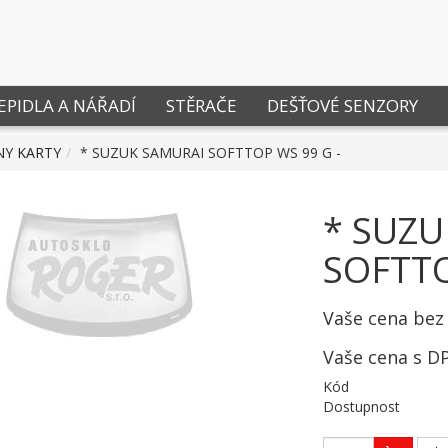
EPIDLA A NÁŘADÍ
STĚRAČE
DEŠŤOVÉ SENZORY
NY KARTY
* SUZUK SAMURAI SOFTTOP WS 99 G -
* SUZU
SOFTTO
Vaše cena bez
Vaše cena s D
Kód
Dostupnost