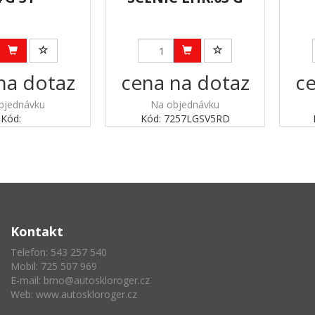
na dotaz
cena na dotaz
ce
bjednávku
Na objednávku
Kód:
Kód: 7257LGSV5RD
Kontakt
Telefon: 543 257 540
Mobil: 725 507 969
E-mail:
brno@autoskloroger.cz
Web:
www.autoskloroger.cz