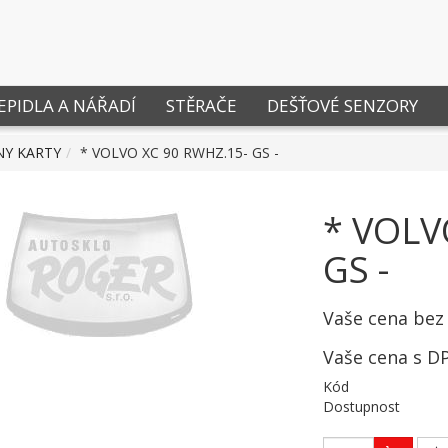
EPIDLA A NÁŘADÍ
STĚRAČE
DEŠŤOVÉ SENZORY
NY KARTY
* VOLVO XC 90 RWHZ.15- GS -
* VOLV
GS -
Vaše cena bez
Vaše cena s D
Kód
Dostupnost