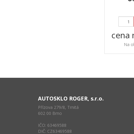
cena 
Na o
AUTOSKLO ROGER, s.r.o.
Přízova 279/8, Trnitá
602 00 Brno
IČO: 63469588
DIČ: CZ63469588