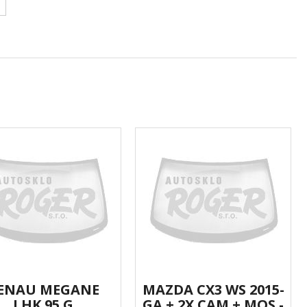
ENAU MEGANE
MAZDA CX3 WS 2015-
LHK 95 G
GA + 2X CAM + MOS -