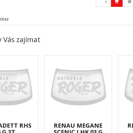
otaz
 Vás zajímat
ADETT RHS
RENAU MEGANE
R
 G 3T
SCENIC LHK.03 G