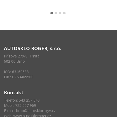
AUTOSKLO ROGER, s.r.o.
Přízova 279/8, Trnitá
602 00 Brno
IČO: 63469588
DIČ: CZ63469588
Kontakt
Telefon: 543 257 540
Mobil: 725 507 969
E-mail:
brno@autoskloroger.cz
Web:
www.autoskloroger.cz