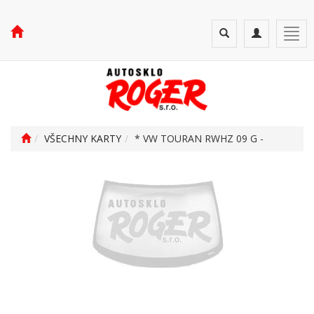
Toggle
Toggle
Togg
search
navigation
navi
VŠECHNY KARTY
* VW TOURAN RWHZ 09 G -