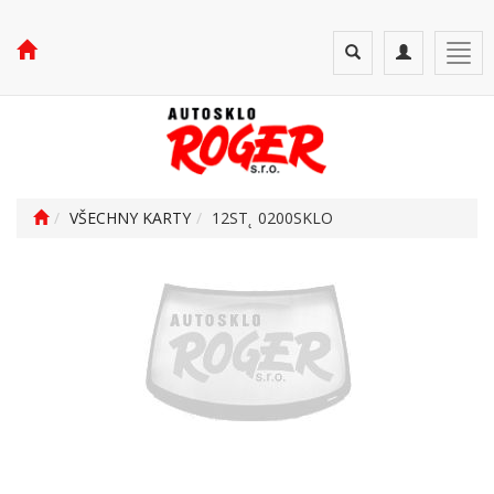
Toggle
Toggle
Togg
search
navigation
navi
VŠECHNY KARTY
12ST˛ 0200SKLO