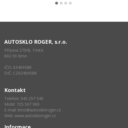
AUTOSKLO ROGER, s.r.o.
Přízova 279/8, Trnitá
602 00 Brno
IČO: 63469588
DIČ: CZ63469588
Kontakt
Telefon: 543 257 540
Mobil: 725 507 969
E-mail:
brno@autoskloroger.cz
Web:
www.autoskloroger.cz
Informace