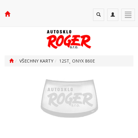
Toggle
Toggle
Togg
search
navigation
navi
VŠECHNY KARTY
12ST˛ ONYX 860E