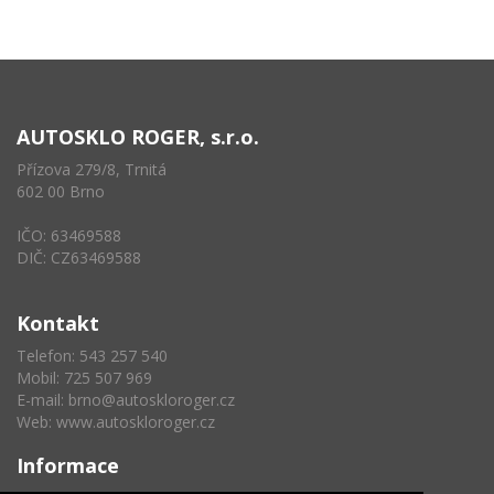
AUTOSKLO ROGER, s.r.o.
Přízova 279/8, Trnitá
602 00 Brno
IČO: 63469588
DIČ: CZ63469588
Kontakt
Telefon: 543 257 540
Mobil: 725 507 969
E-mail:
brno@autoskloroger.cz
Web:
www.autoskloroger.cz
Informace