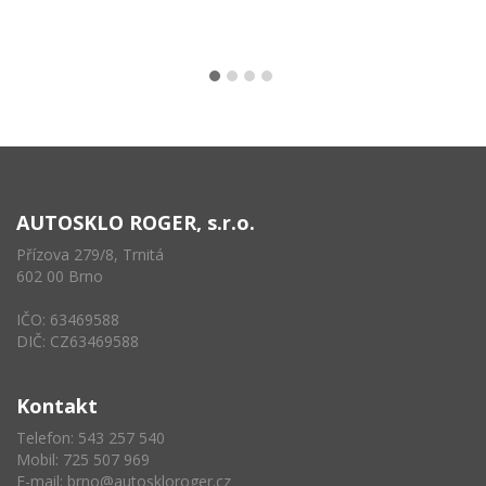
AUTOSKLO ROGER, s.r.o.
Přízova 279/8, Trnitá
602 00 Brno
IČO: 63469588
DIČ: CZ63469588
Kontakt
Telefon: 543 257 540
Mobil: 725 507 969
E-mail:
brno@autoskloroger.cz