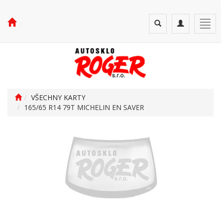
Toggle
Toggle
Togg
search
navigation
navi
VŠECHNY KARTY
165/65 R14 79T MICHELIN EN SAVER