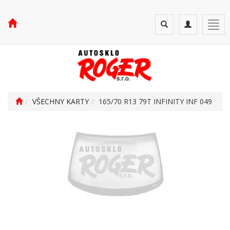
Toggle
Toggle
Togg
search
navigation
navi
VŠECHNY KARTY
165/70 R13 79T INFINITY INF 049