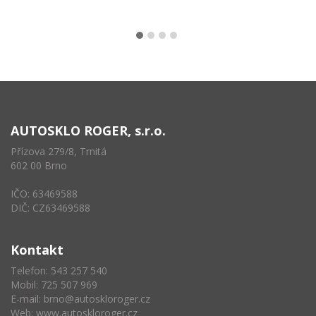
AUTOSKLO ROGER, s.r.o.
Přízova 279/8, Trnitá
602 00 Brno
IČO: 63469588
DIČ: CZ63469588
Kontakt
Telefon: 543 257 540
Mobil: 725 507 969
E-mail:
brno@autoskloroger.cz
Web:
www.autoskloroger.cz