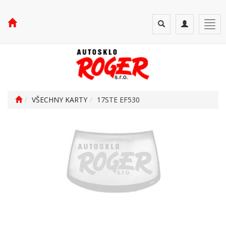
Toggle
Toggle
Togg
search
navigation
navi
VŠECHNY KARTY
17STE EF530