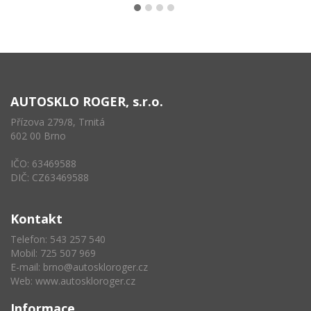
AUTOSKLO ROGER, s.r.o.
Přízova 279/8, Trnitá
602 00 Brno
IČO: 63469588
DIČ: CZ63469588
Kontakt
Telefon: 543 257 540
Mobil: 725 507 969
E-mail:
brno@autoskloroger.cz
Web:
www.autoskloroger.cz
Informace