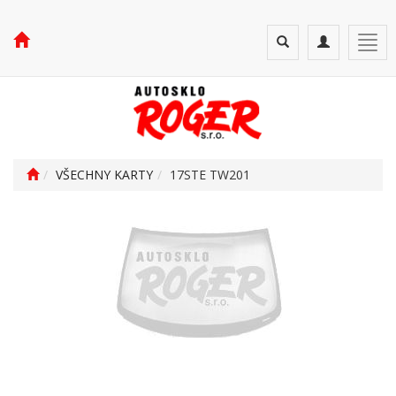
Toggle
Toggle
Togg
search
navigation
navi
VŠECHNY KARTY
17STE TW201