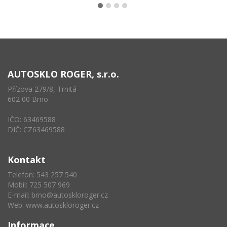
AUTOSKLO ROGER, s.r.o.
Přízova 279/8, Trnitá
602 00 Brno
IČO: 63469588
DIČ: CZ63469588
Kontakt
Telefon: 543 257 540
Mobil: 725 507 969
E-mail:
brno@autoskloroger.cz
Web:
www.autoskloroger.cz
Informace