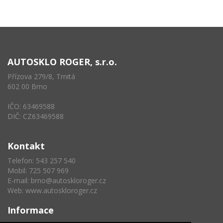
AUTOSKLO ROGER, s.r.o.
Přízova 279/8, Trnitá
602 00 Brno
IČO: 63469588
DIČ: CZ63469588
Kontakt
Telefon: 543 257 540
Mobil: 725 507 969
E-mail:
brno@autoskloroger.cz
Web:
www.autoskloroger.cz
Informace