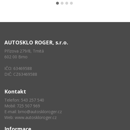
AUTOSKLO ROGER, s.r.o.
Přízova 279/8, Trnitá
602 00 Brno
IČO: 63469588
DIČ: CZ63469588
Kontakt
Telefon: 543 257 540
Mobil: 725 507 969
E-mail:
brno@autoskloroger.cz
Web:
www.autoskloroger.cz
Informace