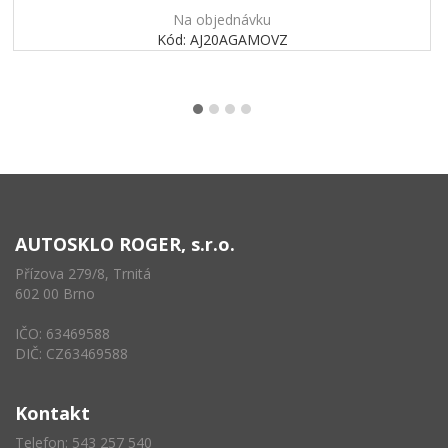
Na objednávku
Kód: AJ20AGAMOVZ
AUTOSKLO ROGER, s.r.o.
Přízova 279/8, Trnitá
602 00 Brno
IČO: 63469588
DIČ: CZ63469588
Kontakt
Telefon: 543 257 540