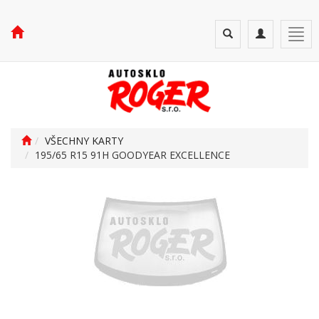
Toggle
Toggle
Togg
search
navigation
navi
VŠECHNY KARTY
195/65 R15 91H GOODYEAR EXCELLENCE