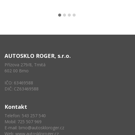
AUTOSKLO ROGER, s.r.o.
Přízova 279/8, Trnitá
602 00 Brno
IČO: 63469588
DIČ: CZ63469588
Kontakt
Telefon: 543 257 540
Mobil: 725 507 969
E-mail:
brno@autoskloroger.cz
Web:
www.autoskloroger.cz