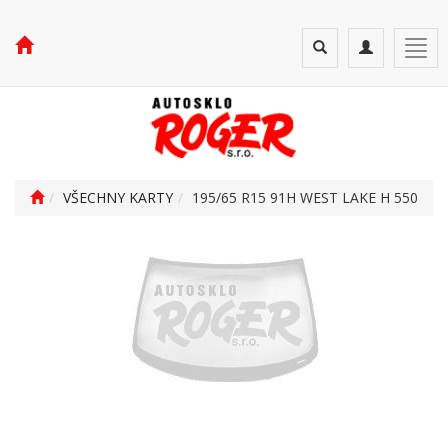
Toggle
Toggle
Togg
search
navigation
navi
VŠECHNY KARTY
195/65 R15 91H WEST LAKE H 550