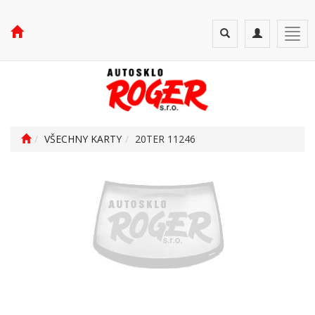
Toggle
Toggle
Togg
search
navigation
navi
VŠECHNY KARTY
20TER 11246