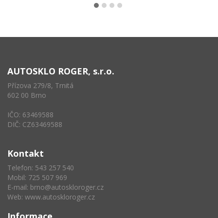
AUTOSKLO ROGER, s.r.o.
Přízova 279/8, Trnitá
602 00 Brno
IČO: 63469588
DIČ: CZ63469588
Kontakt
Telefon: 543 257 540
Mobil: 725 507 969
E-mail:
brno@autoskloroger.cz
Web:
www.autoskloroger.cz
Informace