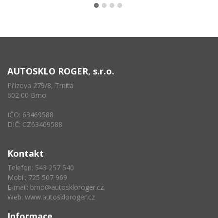
AUTOSKLO ROGER, s.r.o.
Přízova 279/8, Trnitá
602 00 Brno
IČO: 63469588
DIČ: CZ63469588
Kontakt
Telefon: 543 257 540
Mobil: 725 507 969
E-mail:
brno@autoskloroger.cz
Web:
www.autoskloroger.cz
Informace