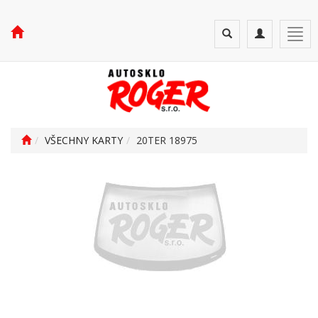
Toggle
Toggle
Togg
search
navigation
navi
VŠECHNY KARTY
20TER 18975