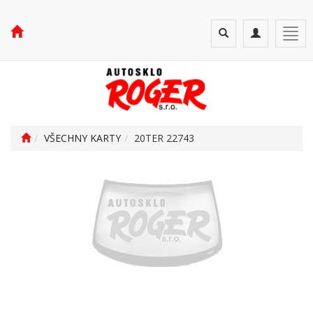
Toggle
Toggle
Togg
search
navigation
navi
VŠECHNY KARTY
20TER 22743