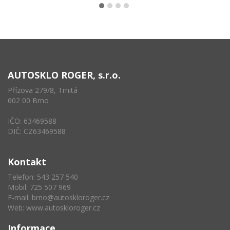
AUTOSKLO ROGER, s.r.o.
Přízova 279/8, Trnitá
602 00 Brno
IČO: 63469588
DIČ: CZ63469588
Kontakt
Telefon: 543 257 540
Mobil: 725 507 969
E-mail:
brno@autoskloroger.cz
Web:
www.autoskloroger.cz
Informace