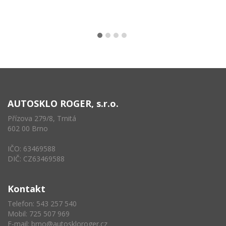
AUTOSKLO ROGER, s.r.o.
Přízova 279/8, Trnitá
602 00 Brno
IČO: 63469588
DIČ: CZ63469588
Kontakt
Telefon: 543 257 540
Mobil: 725 507 969
E-mail:
brno@autoskloroger.cz