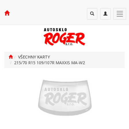
Toggle
Toggle
Togg
search
navigation
navi
VŠECHNY KARTY
215/70 R15 109/107R MAXXIS MA-W2