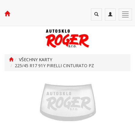
Toggle
Toggle
Togg
search
navigation
navi
VŠECHNY KARTY
225/45 R17 91Y PIRELLI CINTURATO PZ