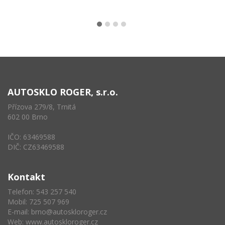
AUTOSKLO ROGER, s.r.o.
Přízova 279/8, Trnitá
602 00 Brno
IČO: 63469588
DIČ: CZ63469588
Kontakt
Telefon: 543 257 540
Mobil: 725 507 969
E-mail:
brno@autoskloroger.cz
Web:
www.autoskloroger.cz