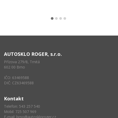
AUTOSKLO ROGER, s.r.o.
Přízova 279/8, Trnitá
602 00 Brno
IČO: 63469588
DIČ: CZ63469588
Kontakt
Telefon: 543 257 540
Mobil: 725 507 969
E-mail:
brno@autoskloroger.cz