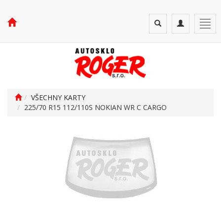
Toggle
Toggle
Togg
search
navigation
navi
VŠECHNY KARTY
225/70 R15 112/110S NOKIAN WR C CARGO