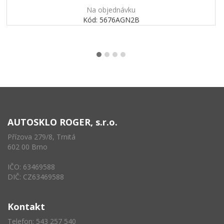
Na objednávku
Kód: 5676AGN2B
AUTOSKLO ROGER, s.r.o.
Přízova 279/8, Trnitá
602 00 Brno
IČO: 63469588
DIČ: CZ63469588
Kontakt
Telefon: 543 257 540