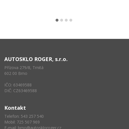
AUTOSKLO ROGER, s.r.o.
Přízova 279/8, Trnitá
602 00 Brno
IČO: 63469588
DIČ: CZ63469588
Kontakt
Telefon: 543 257 540
Mobil: 725 507 969
E-mail:
brno@autoskloroger.cz