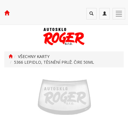
Toggle
Toggle
Togg
search
navigation
navi
VŠECHNY KARTY
5366 LEPIDLO, TĚSNĚNÍ PRUŽ. ČIRE 50ML