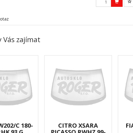
otaz
 Vás zajímat
202/C 180-
CITRO XSARA
FI
RHK 93 G
PICASSO RWHZ 99-