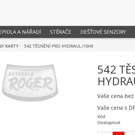
EPIDLA A NÁŘADÍ
STĚRAČE
DEŠŤOVÉ SENZORY
NY KARTY
542 TĚSNĚNÍ PRO HYDRAUL./10ml
542 TĚ
HYDRA
Vaše cena bez
Vaše cena s D
Kód
Dostupnost