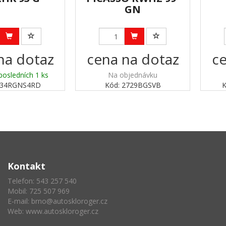
GN
na dotaz
cena na dotaz
ce
posledních 1 ks
Na objednávku
334RGNS4RD
Kód: 2729BGSVB
Kontakt
Telefon: 543 257 540
Mobil: 725 507 969
E-mail:
brno@autoskloroger.cz
Web:
www.autoskloroger.cz