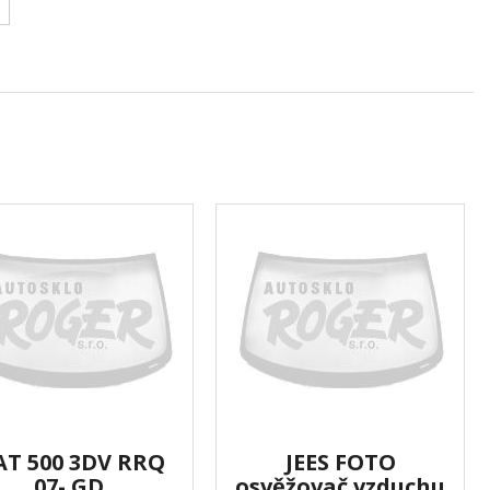
AT 500 3DV RRQ
JEES FOTO
07- GD
osvěžovač vzduchu