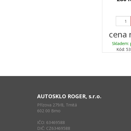
cena 
Skladem: 
Kód: 5
AUTOSKLO ROGER, s.r.o.
Přízova 279/8, Trnitá
602 00 Brno
IČO: 63469588
DIČ: CZ63469588