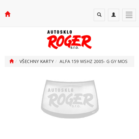
Toggle
Toggle
Togg
search
navigation
navi
VŠECHNY KARTY
ALFA 159 WSHZ 2005- G GY MOS