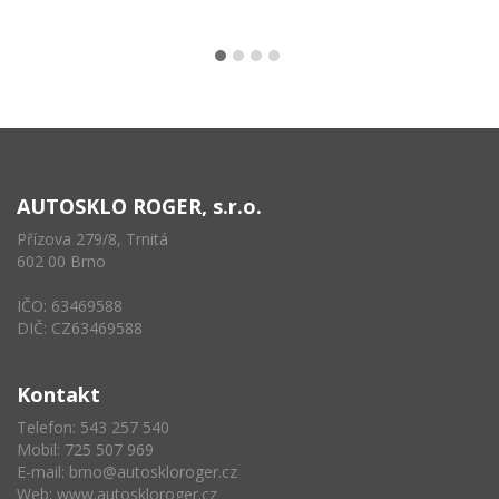
AUTOSKLO ROGER, s.r.o.
Přízova 279/8, Trnitá
602 00 Brno
IČO: 63469588
DIČ: CZ63469588
Kontakt
Telefon: 543 257 540
Mobil: 725 507 969
E-mail:
brno@autoskloroger.cz
Web:
www.autoskloroger.cz