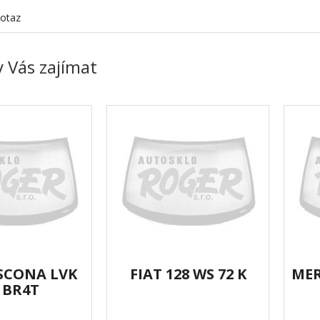
otaz
 Vás zajímat
SCONA LVK
FIAT 128 WS 72 K
MER
 BR4T