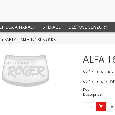
EPIDLA A NÁŘADÍ
STĚRAČE
DEŠŤOVÉ SENZORY
NY KARTY
ALFA 164 RHK 88 BR
ALFA 1
Vaše cena bez
Vaše cena s D
Kód
Dostupnost