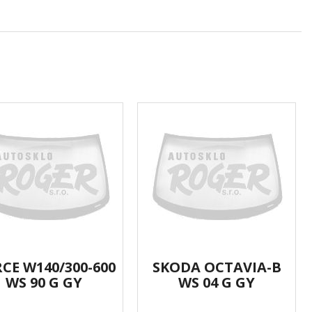
CE W140/300-600
SKODA OCTAVIA-B
WS 90 G GY
WS 04 G GY