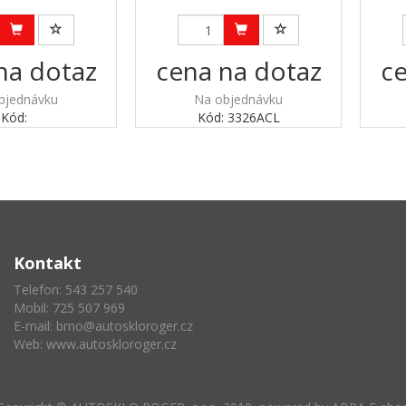
na dotaz
cena na dotaz
ce
bjednávku
Na objednávku
Kód:
Kód: 3326ACL
Kontakt
Telefon: 543 257 540
Mobil: 725 507 969
E-mail:
brno@autoskloroger.cz
Web:
www.autoskloroger.cz