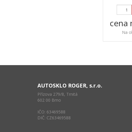
cena 
Na o
AUTOSKLO ROGER, s.r.o.
Přízova 279/8, Trnitá
602 00 Brno
IČO: 63469588
DIČ: CZ63469588