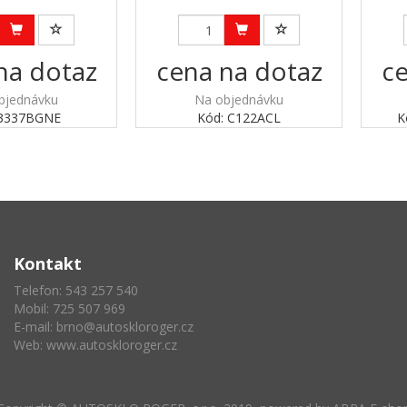
na dotaz
cena na dotaz
ce
bjednávku
Na objednávku
 3337BGNE
Kód: C122ACL
K
Kontakt
Telefon: 543 257 540
Mobil: 725 507 969
E-mail:
brno@autoskloroger.cz
Web:
www.autoskloroger.cz