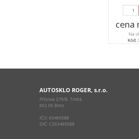
cena 
Na o
Kód:
AUTOSKLO ROGER, s.r.o.
Přízova 279/8, Trnitá
602 00 Brno
IČO: 63469588
DIČ: CZ63469588