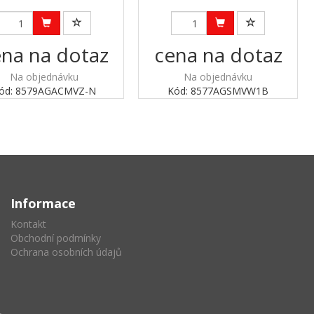
na na dotaz
cena na dotaz
Na objednávku
Na objednávku
ód: 8579AGACMVZ-N
Kód: 8577AGSMVW1B
Informace
Kontakt
Obchodní podmínky
Ochrana osobních údajů