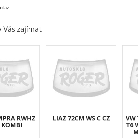
otaz
 Vás zajímat
EMPRA RWHZ
LIAZ 72CM WS C CZ
VW 
G KOMBI
T6 
M