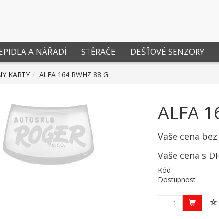
EPIDLA A NÁŘADÍ
STĚRAČE
DEŠŤOVÉ SENZORY
NY KARTY
ALFA 164 RWHZ 88 G
ALFA 1
Vaše cena bez
Vaše cena s D
Kód
Dostupnost