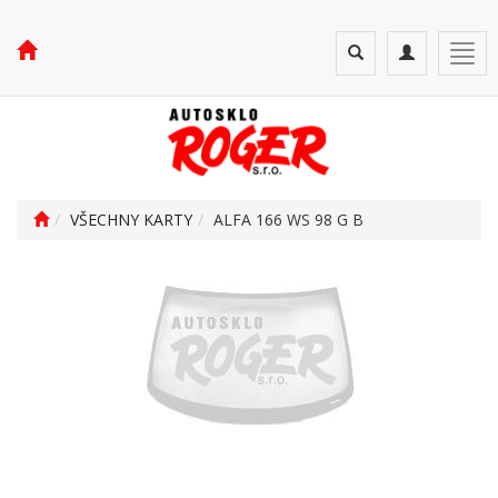
Toggle
Toggle
Togg
search
navigation
navi
VŠECHNY KARTY
ALFA 166 WS 98 G B