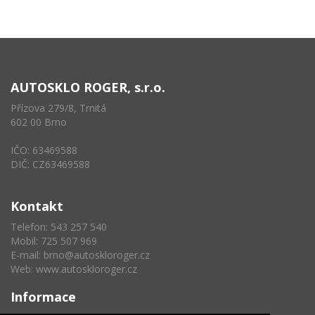
AUTOSKLO ROGER, s.r.o.
Přízova 279/8, Trnitá
602 00 Brno
IČO: 63469588
DIČ: CZ63469588
Kontakt
Telefon: 543 257 540
Mobil: 725 507 969
E-mail:
brno@autoskloroger.cz
Web:
www.autoskloroger.cz
Informace