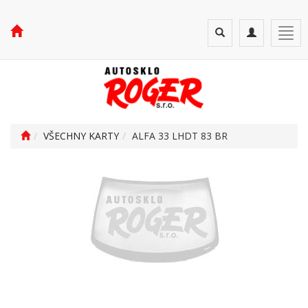
Toggle
Toggle
Togg
search
navigation
navi
VŠECHNY KARTY
ALFA 33 LHDT 83 BR