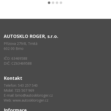
AUTOSKLO ROGER, s.r.o.
Přízova 279/8, Trnitá
602 00 Brno
IČO: 63469588
DIČ: CZ63469588
Kontakt
Telefon: 543 257 540
Mobil: 725 507 969
E-mail:
brno@autoskloroger.cz
Web:
www.autoskloroger.cz
Informace