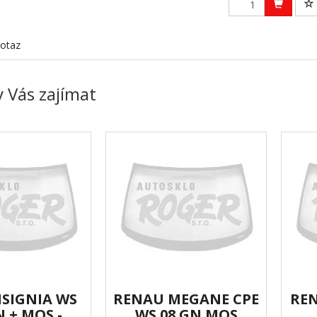
otaz
 Vás zajímat
NSIGNIA WS
RENAU MEGANE CPE
REN
N + MOS -
WS.08 GN MOS