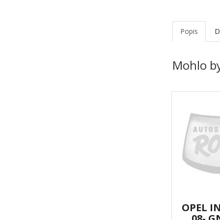
Popis
D
Mohlo by
OPEL I
08- G