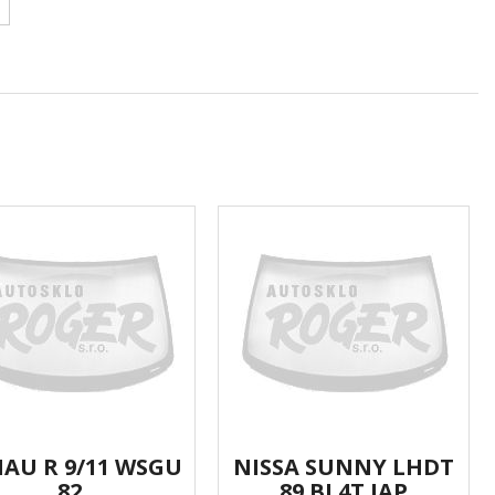
AU R 9/11 WSGU
NISSA SUNNY LHDT
82
89 BL4T JAP