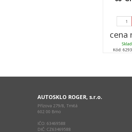
cena 
Sklad
Kód: 62
AUTOSKLO ROGER, s.r.o.
Přízova 279/8, Trnitá
602 00 Brno
IČO: 63469588
DIČ: CZ63469588