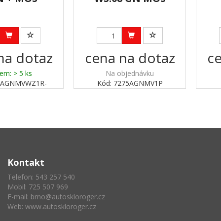
na dotaz
cena na dotaz
ce
em: > 5 ks
Na objednávku
93AGNMVWZ1R-
Kód: 7275AGNMV1P
Kontakt
Telefon: 543 257 540
Mobil: 725 507 969
E-mail:
brno@autoskloroger.cz
Web:
www.autoskloroger.cz