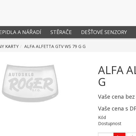
EPIDLA A NÁŘADÍ
STĚRAČE
DEŠŤOVÉ SENZORY
NY KARTY
ALFA ALFETTA GTV WS 79 G G
ALFA A
G
Vaše cena bez
Vaše cena s D
Kód
Dostupnost