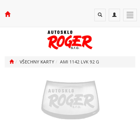
Toggle
Toggle
Togg
search
navigation
navi
VŠECHNY KARTY
AMI 1142 LVK 92 G