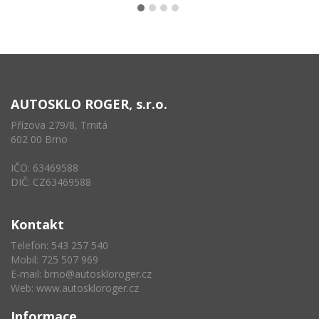
AUTOSKLO ROGER, s.r.o.
Přízova 279/8, Trnitá
602 00 Brno
IČO: 63469588
DIČ: CZ63469588
Kontakt
Telefon: 543 257 540
Mobil: 725 507 969
E-mail:
brno@autoskloroger.cz
Web:
www.autoskloroger.cz
Informace