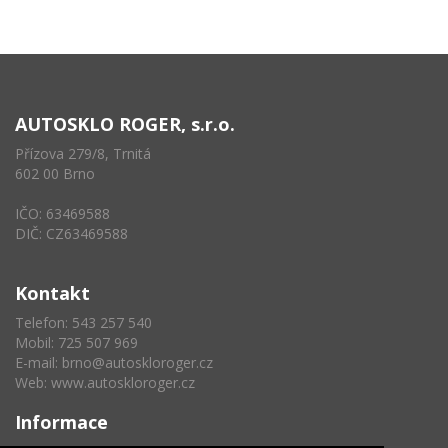
AUTOSKLO ROGER, s.r.o.
Přízova 279/8, Trnitá
602 00 Brno
IČO: 63469588
DIČ: CZ63469588
Kontakt
Telefon: 543 257 540
Mobil: 725 507 969
E-mail:
brno@autoskloroger.cz
Web:
www.autoskloroger.cz
Informace