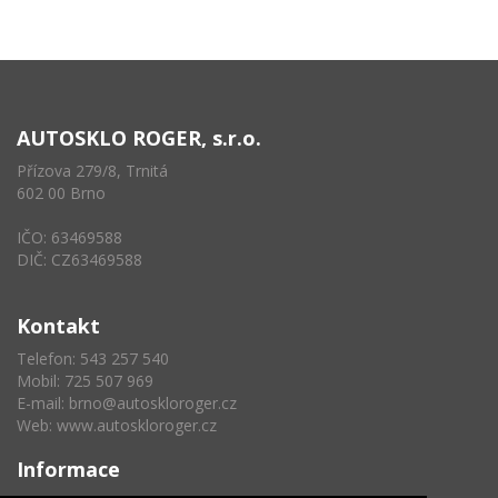
AUTOSKLO ROGER, s.r.o.
Přízova 279/8, Trnitá
602 00 Brno
IČO: 63469588
DIČ: CZ63469588
Kontakt
Telefon: 543 257 540
Mobil: 725 507 969
E-mail:
brno@autoskloroger.cz
Web:
www.autoskloroger.cz
Informace