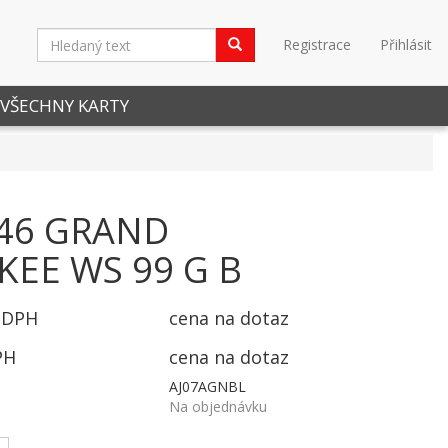
Registrace
Přihlásit
VŠECHNY KARTY
346 GRAND
EE WS 99 G B
 DPH
cena na dotaz
PH
cena na dotaz
AJ07AGNBL
Na objednávku