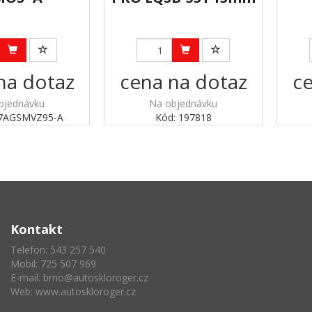
na dotaz
cena na dotaz
ce
bjednávku
Na objednávku
77AGSMVZ95-A
Kód: 197818
Kontakt
Telefon: 543 257 540
Mobil: 725 507 969
E-mail:
brno@autoskloroger.cz
Web:
www.autoskloroger.cz