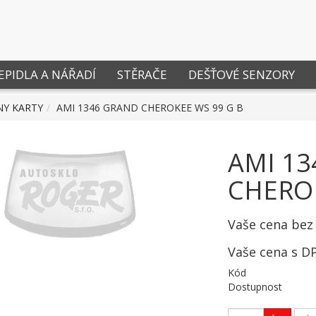
EPIDLA A NÁŘADÍ
STĚRAČE
DEŠŤOVÉ SENZORY
NY KARTY
AMI 1346 GRAND CHEROKEE WS 99 G B
AMI 1
CHEROK
Vaše cena bez
Vaše cena s D
Kód
Dostupnost