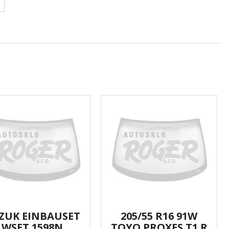
ZUK EINBAUSET
205/55 R16 91W
WSET 1598N
TOYO PROXES T1 R