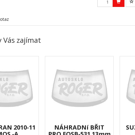
otaz
 Vás zajímat
AN 2010-11
NÁHRADNí BŘIT
SU
MOS -A
PRO EQSB-531 13mm