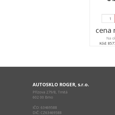
cena 
Na o
Kód: 85
AUTOSKLO ROGER, s.r.o.
Přízova 279/8, Trnitá
602 00 Brno
IČO: 63469588
DIČ: CZ63469588