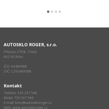
AUTOSKLO ROGER, s.r.o.
Přízova 279/8, Trnitá
602 00 Brno
IČO: 63469588
DIČ: CZ63469588
Kontakt
Telefon: 543 257 540
Mobil: 725 507 969
E-mail:
brno@autoskloroger.cz
Web:
www.autoskloroger.cz