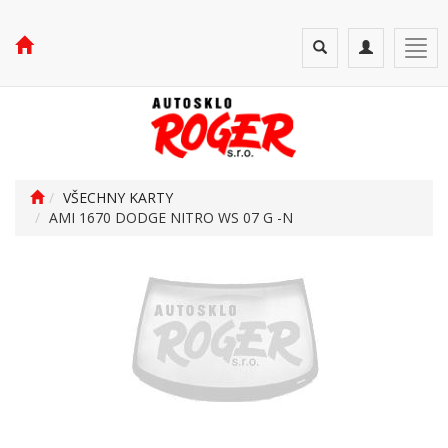
Toggle
Toggle
Togg
search
navigation
navi
VŠECHNY KARTY
AMI 1670 DODGE NITRO WS 07 G -N