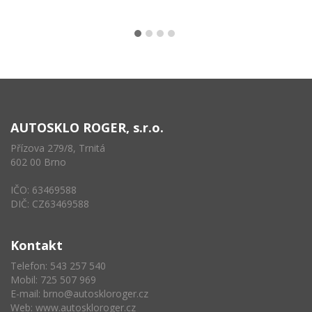
AUTOSKLO ROGER, s.r.o.
Přízova 279/8, Trnitá
602 00 Brno
IČO: 63469588
DIČ: CZ63469588
Kontakt
Telefon: 543 257 540
Mobil: 725 507 969
E-mail:
brno@autoskloroger.cz
Web:
www.autoskloroger.cz